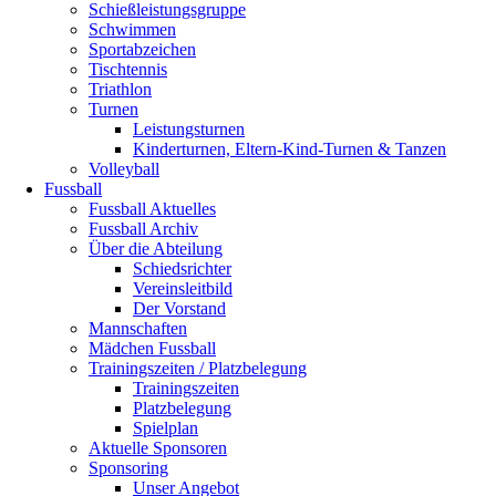
Schießleistungsgruppe
Schwimmen
Sportabzeichen
Tischtennis
Triathlon
Turnen
Leistungsturnen
Kinderturnen, Eltern-Kind-Turnen & Tanzen
Volleyball
Fussball
Fussball Aktuelles
Fussball Archiv
Über die Abteilung
Schiedsrichter
Vereinsleitbild
Der Vorstand
Mannschaften
Mädchen Fussball
Trainingszeiten / Platzbelegung
Trainingszeiten
Platzbelegung
Spielplan
Aktuelle Sponsoren
Sponsoring
Unser Angebot