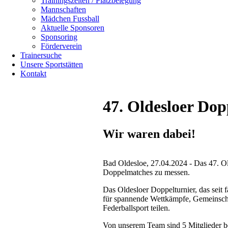
Trainingszeiten / Platzbelegung
überspringen
Mannschaften
Mädchen Fussball
Navigation
Aktuelle Sponsoren
überspringen
Sponsoring
Förderverein
Trainersuche
Unsere Sportstätten
Kontakt
47. Oldesloer Dop
Wir waren dabei!
Bad Oldesloe, 27.04.2024 - Das 47. Old
Doppelmatches zu messen.
Das Oldesloer Doppelturnier, das seit 
für spannende Wettkämpfe, Gemeinschaft
Federballsport teilen.
Von unserem Team sind 5 Mitglieder be