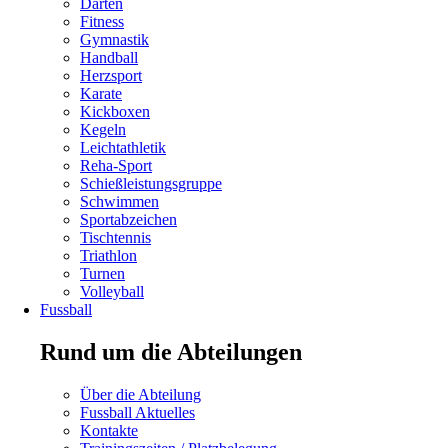
Darten
Fitness
Gymnastik
Handball
Herzsport
Navigation
Karate
überspringen
Kickboxen
Kegeln
Leichtathletik
Reha-Sport
Schießleistungsgruppe
Schwimmen
Navigation
Sportabzeichen
überspringen
Tischtennis
Triathlon
Turnen
Volleyball
Fussball
Rund um die Abteilungen
Navigation
Über die Abteilung
überspringen
Fussball Aktuelles
Kontakte
Navigation