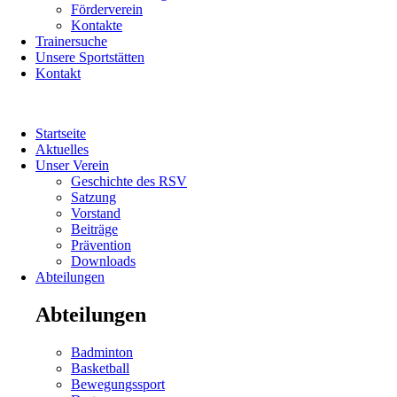
Förderverein
Kontakte
Trainersuche
Unsere Sportstätten
Kontakt
Navigation
Startseite
überspringen
Aktuelles
Unser Verein
Geschichte des RSV
Satzung
Vorstand
Beiträge
Prävention
Downloads
Abteilungen
Abteilungen
Navigation
Badminton
überspringen
Basketball
Bewegungssport