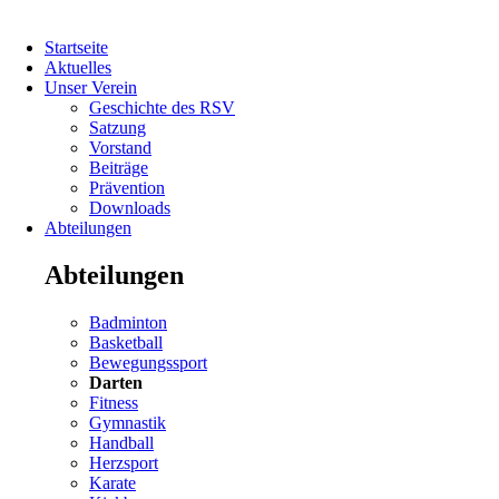
Navigation
Startseite
überspringen
Aktuelles
Unser Verein
Geschichte des RSV
Satzung
Vorstand
Beiträge
Prävention
Downloads
Abteilungen
Abteilungen
Navigation
Badminton
überspringen
Basketball
Bewegungssport
Darten
Fitness
Gymnastik
Handball
Herzsport
Navigation
Karate