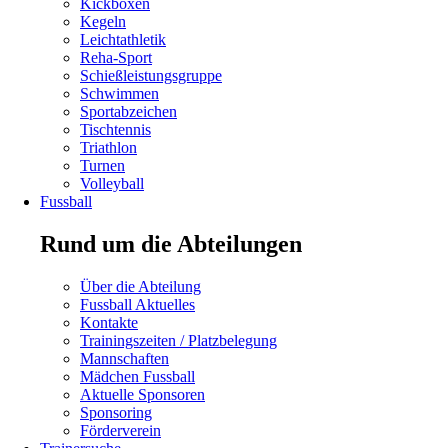
überspringen
Kickboxen
Kegeln
Leichtathletik
Reha-Sport
Schießleistungsgruppe
Schwimmen
Navigation
Sportabzeichen
überspringen
Tischtennis
Triathlon
Turnen
Volleyball
Fussball
Rund um die Abteilungen
Navigation
Über die Abteilung
überspringen
Fussball Aktuelles
Kontakte
Navigation
Trainingszeiten / Platzbelegung
überspringen
Mannschaften
Mädchen Fussball
Navigation
Aktuelle Sponsoren
überspringen
Sponsoring
Förderverein