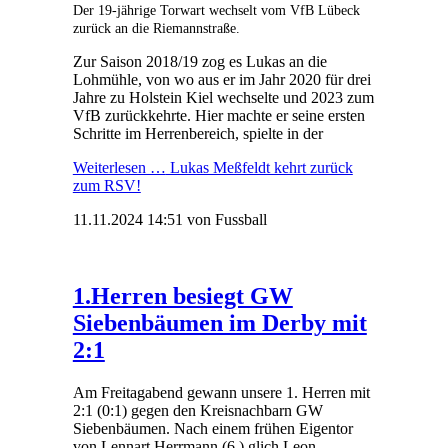
Der 19-jährige Torwart wechselt vom VfB Lübeck
zurück an die Riemannstraße.
Zur Saison 2018/19 zog es Lukas an die
Lohmühle, von wo aus er im Jahr 2020 für drei
Jahre zu Holstein Kiel wechselte und 2023 zum
VfB zurückkehrte. Hier machte er seine ersten
Schritte im Herrenbereich, spielte in der
Weiterlesen …
Lukas Meßfeldt kehrt zurück
zum RSV!
11.11.2024 14:51
von Fussball
1.Herren besiegt GW
Siebenbäumen im Derby mit
2:1
Am Freitagabend gewann unsere 1. Herren mit
2:1 (0:1) gegen den Kreisnachbarn GW
Siebenbäumen. Nach einem frühen Eigentor
von Lennart Herrmann (6.) glich Leon