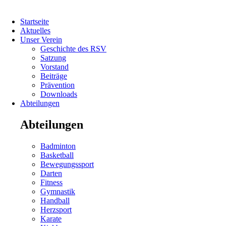
Navigation
Startseite
überspringen
Aktuelles
Unser Verein
Geschichte des RSV
Satzung
Vorstand
Beiträge
Prävention
Downloads
Abteilungen
Abteilungen
Navigation
Badminton
überspringen
Basketball
Bewegungssport
Darten
Fitness
Gymnastik
Handball
Herzsport
Navigation
Karate