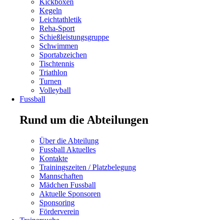
überspringen
Kickboxen
Kegeln
Leichtathletik
Reha-Sport
Schießleistungsgruppe
Schwimmen
Navigation
Sportabzeichen
überspringen
Tischtennis
Triathlon
Turnen
Volleyball
Fussball
Rund um die Abteilungen
Navigation
Über die Abteilung
überspringen
Fussball Aktuelles
Kontakte
Navigation
Trainingszeiten / Platzbelegung
überspringen
Mannschaften
Mädchen Fussball
Navigation
Aktuelle Sponsoren
überspringen
Sponsoring
Förderverein