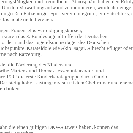
terungsfähigkeit und freundlicher Atmosphäre haben den Erfol
. Um den Verwaltungsaufwand zu minimieren, wurde der einge
 im großen Ratzeburger Sportverein integriert; ein Entschluss, 
 bis heute nicht bereuen.
en, Frauenselbstverteidigungskursen,
n waren das 8. Bundesjugendtreffen der Deutschen
portlern und das Jugendsommerlager des Deutschen
öhepunkte. Karateidole wie Akio Nagai, Albrecht Pflüger ode
ne nach Ratzeburg.
det die Förderung des Kinder- und
örthe Martens und Thomas Jessen intensiviert und
hre 1992 die erste Kinderkarategruppe durch Guido
Das stetig hohe Leistungsniveau ist dem Cheftrainer und ehem
verdanken.
jahr, die einen gültigen DKV-Ausweis haben, können das