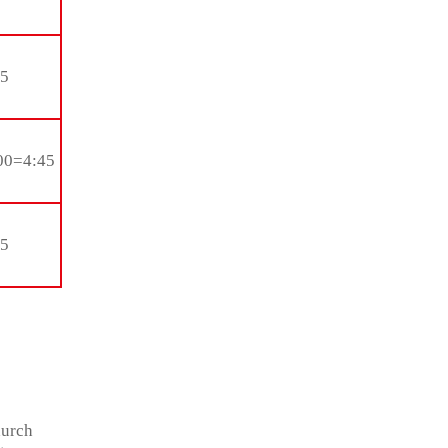
05
00=4:45
45
durch