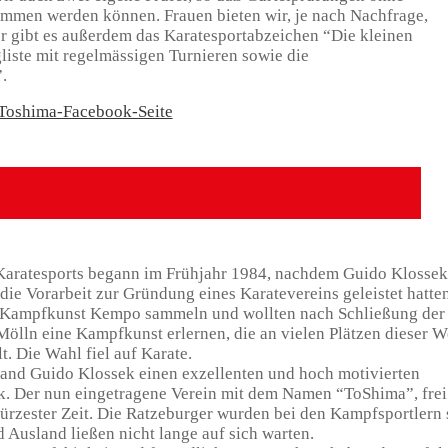
men werden können. Frauen bieten wir, je nach Nachfrage,
r gibt es außerdem das Karatesportabzeichen “Die kleinen
liste mit regelmässigen Turnieren sowie die
.
Toshima-Facebook-Seite
 Karatesports begann im Frühjahr 1984, nachdem Guido Klossek
ie Vorarbeit zur Gründung eines Karatevereins geleistet hatte
r Kampfkunst Kempo sammeln und wollten nach Schließung der
lln eine Kampfkunst erlernen, die an vielen Plätzen dieser W
. Die Wahl fiel auf Karate.
nd Guido Klossek einen exzellenten und hoch motivierten
k. Der nun eingetragene Verein mit dem Namen “ToShima”, frei
kürzester Zeit. Die Ratzeburger wurden bei den Kampfsportlern 
 Ausland ließen nicht lange auf sich warten.