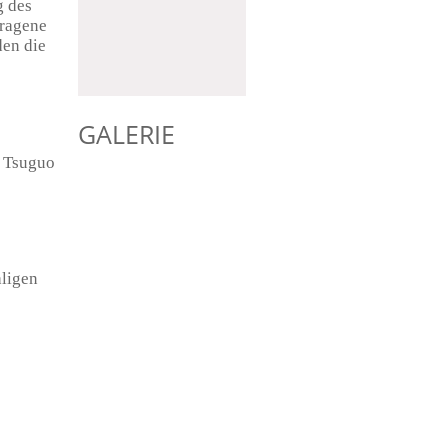
g des
tragene
den die
Absend
GALERIE
r Tsuguo
aligen