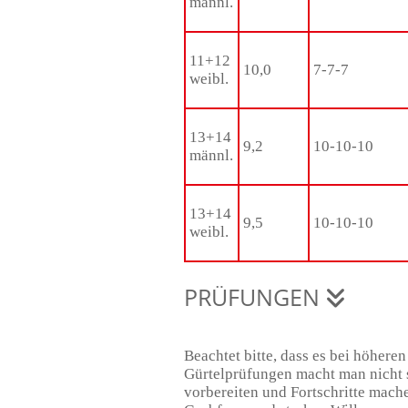
männl.
11+12
10,0
7-7-7
weibl.
13+14
9,2
10-10-10
männl.
13+14
9,5
10-10-10
weibl.
PRÜFUNGEN
Beachtet bitte, dass es bei höher
Gürtelprüfungen macht man nicht s
vorbereiten und Fortschritte mac