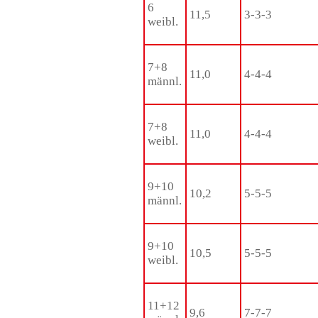
6
11,5
3-3-3
weibl.
7+8
11,0
4-4-4
männl.
7+8
11,0
4-4-4
weibl.
9+10
10,2
5-5-5
männl.
9+10
10,5
5-5-5
weibl.
11+12
9,6
7-7-7