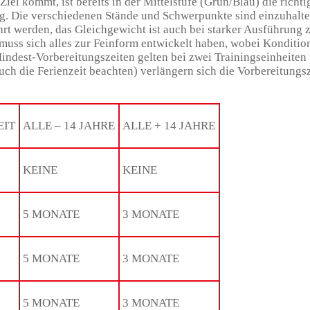
el kommt, ist bereits in der Mittelstufe (Grün/Blau) die richti
. Die verschiedenen Stände und Schwerpunkte sind einzuhalte
t werden, das Gleichgewicht ist auch bei starker Ausführung z
muss sich alles zur Feinform entwickelt haben, wobei Konditio
indest-Vorbereitungszeiten gelten bei zwei Trainingseinheiten
uch die Ferienzeit beachten) verlängern sich die Vorbereitungs
EIT
ALLE – 14 JAHRE
ALLE + 14 JAHRE
KEINE
KEINE
5 MONATE
3 MONATE
5 MONATE
3 MONATE
5 MONATE
3 MONATE