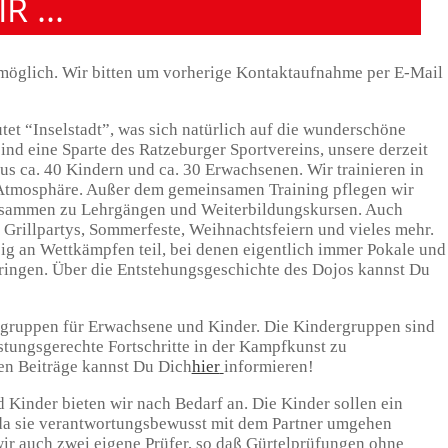
 ...
 möglich. Wir bitten um vorherige Kontaktaufnahme per E-Mail
et “Inselstadt”, was sich natürlich auf die wunderschöne
sind eine Sparte des Ratzeburger Sportvereins, unsere derzeit
us ca. 40 Kindern und ca. 30 Erwachsenen. Wir trainieren in
r Atmosphäre. Außer dem gemeinsamen Training pflegen wir
usammen zu Lehrgängen und Weiterbildungskursen. Auch
Grillpartys, Sommerfeste, Weihnachtsfeiern und vieles mehr.
 an Wettkämpfen teil, bei denen eigentlich immer Pokale und
ringen. Über die Entstehungsgeschichte des Dojos kannst Du
gsgruppen für Erwachsene und Kinder. Die Kindergruppen sind
stungsgerechte Fortschritte in der Kampfkunst zu
en Beiträge kannst Du Dich
hier
informieren!
Kinder bieten wir nach Bedarf an. Die Kinder sollen ein
 da sie verantwortungsbewusst mit dem Partner umgehen
ir auch zwei eigene Prüfer, so daß Gürtelprüfungen ohne