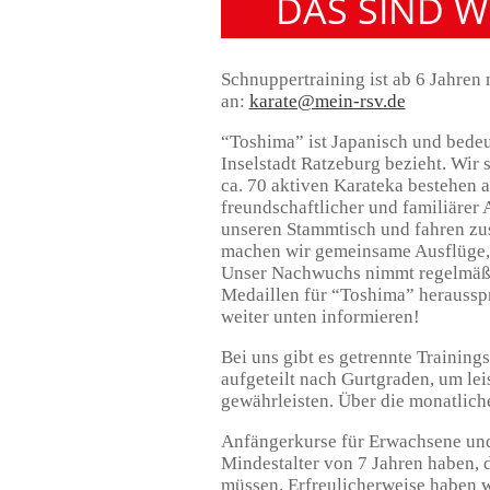
DAS SIND WIR
Schnuppertraining ist ab 6 Jahren
an:
karate@mein-rsv.de
“Toshima” ist Japanisch und bedeut
Inselstadt Ratzeburg bezieht. Wir 
ca. 70 aktiven Karateka bestehen a
freundschaftlicher und familiäre
unseren Stammtisch und fahren z
machen wir gemeinsame Ausflüge, 
Unser Nachwuchs nimmt regelmäßig
Medaillen für “Toshima” heraussp
weiter unten informieren!
Bei uns gibt es getrennte Trainin
aufgeteilt nach Gurtgraden, um lei
gewährleisten. Über die monatlich
Anfängerkurse für Erwachsene und 
Mindestalter von 7 Jahren haben,
müssen. Erfreulicherweise haben w