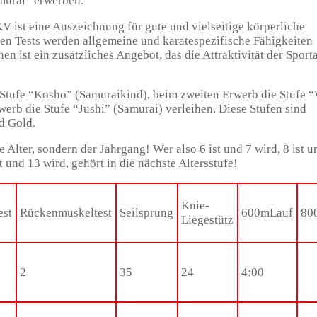
murai” erwerben.
 ist eine Auszeichnung für gute und vielseitige körperliche
nen Tests werden allgemeine und karatespezifische Fähigkeiten
n ist ein zusätzliches Angebot, das die Attraktivität der Sporta
 Stufe “Kosho” (Samuraikind), beim zweiten Erwerb die Stufe 
erb die Stufe “Jushi” (Samurai) verleihen. Diese Stufen sind
d Gold.
e Alter, sondern der Jahrgang! Wer also 6 ist und 7 wird, 8 ist u
st und 13 wird, gehört in die nächste Altersstufe!
Knie-
est
Rückenmuskeltest
Seilsprung
600mLauf
80
Liegestütz
2
35
24
4:00