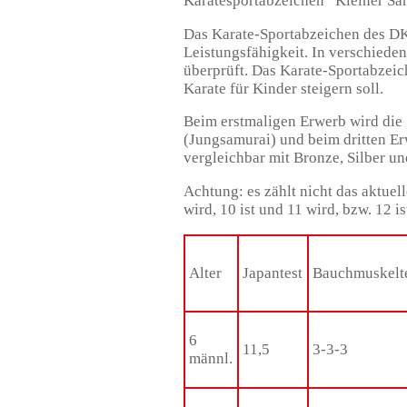
Karatesportabzeichen “Kleiner Sa
Das Karate-Sportabzeichen des DKV
Leistungsfähigkeit. In verschiede
überprüft. Das Karate-Sportabzeiche
Karate für Kinder steigern soll.
Beim erstmaligen Erwerb wird die
(Jungsamurai) und beim dritten Erw
vergleichbar mit Bronze, Silber un
Achtung: es zählt nicht das aktuell
wird, 10 ist und 11 wird, bzw. 12 i
Alter
Japantest
Bauchmuskelt
6
11,5
3-3-3
männl.